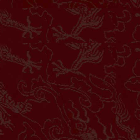
i
16/08
22:00PM
H
Alaves
W
Getafe
-0.25
HDP
0.25
1.02
Odds
-1.16
PLAY
Marseill... vs
i
Strasbou...
22/08 01:45AM
H
Marseille
W
Strasbourg
-1.00
HDP
1.00
1.08
Odds
-1.26
PLAY
Arsenal vs
i
Coventry...