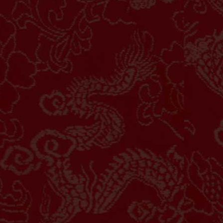
22/08 03:00AM
H
Arsenal
W
Coventry City
-2.00
HDP
2.00
-1.02
Odds
-1.11
PLAY
Newcastl... vs
i
Liverpoo...
23/08 23:30PM
Newcastle
H
United
W
Liverpool
0.25
HDP
-0.25
-1.07
Odds
-1.05
PLAY