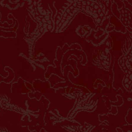
i
Juventus
23/08 23:30PM
H
Frosinone
W
Juventus
1.25
HDP
-1.25
-1.28
Odds
1.13
PLAY
Ipswich ... vs
i
Sunderla...
22/08 22:00PM
H
Ipswich Town
W
Sunderland
0.00
HDP
0.00
1.03
Odds
-1.17
PLAY
Brighton... vs
i
Aston Vi...
23/08 21:00PM