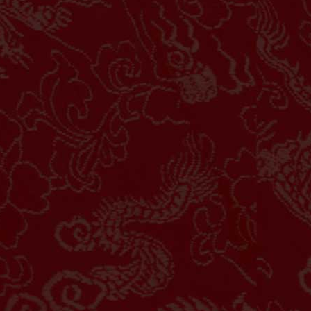
16/08 22:00PM
H
RCD Espanyol
W
Levante
-0.50
HDP
0.50
1.05
Odds
-1.20
PLAY
Manchest... vs
i
Bournemo...
23/08 21:00PM
Manchester
H
City
Bournemouth
W
AFC
-1.25
HDP
1.25
-1.05
Odds
-1.07
PLAY
Frosinon... vs